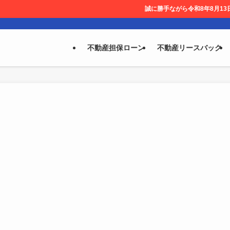
誠に勝手ながら令和8年8月13日～ 8月14日を休業
不動産担保ローン
不動産リースバック