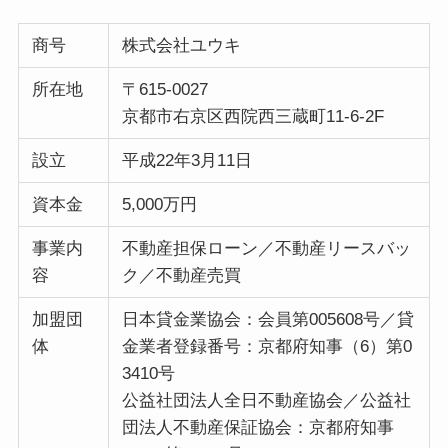
商号
株式会社ユウキ
所在地
〒615-0027
京都市右京区西院西三蔵町11-6-2F
設立
平成22年3月11日
資本金
5,000万円
事業内
不動産担保ローン／不動産リースバッ
容
ク／不動産売買
加盟団
日本貸金業協会：会員第005608号／貸
体
金業者登録番号：京都府知事（6）第0
3410号
公益社団法人全日不動産協会／公益社
団法人不動産保証協会：京都府知事