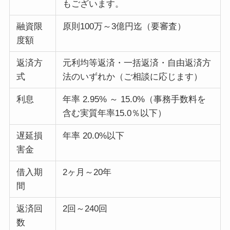
もございます。
融資限
原則100万～3億円迄（要審査）
度額
返済方
元利均等返済・一括返済・自由返済方
式
法のいずれか（ご相談に応じます）
利息
年率 2.95% ～ 15.0%（事務手数料を
含む実質年率15.0％以下）
遅延損
年率 20.0%以下
害金
借入期
2ヶ月～20年
間
返済回
2回～240回
数